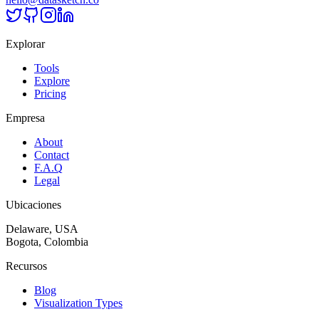
Explorar
Tools
Explore
Pricing
Empresa
About
Contact
F.A.Q
Legal
Ubicaciones
Delaware, USA
Bogota, Colombia
Recursos
Blog
Visualization Types