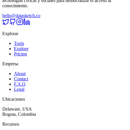
tecnologías cívicas y sociales para democratizar el acceso al
conocimiento.
hello@datasketch.co
Explorar
Tools
Explore
Pricing
Empresa
About
Contact
F.A.Q
Legal
Ubicaciones
Delaware, USA
Bogota, Colombia
Recursos