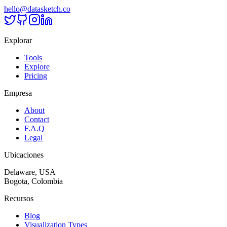
hello@datasketch.co
Explorar
Tools
Explore
Pricing
Empresa
About
Contact
F.A.Q
Legal
Ubicaciones
Delaware, USA
Bogota, Colombia
Recursos
Blog
Visualization Types