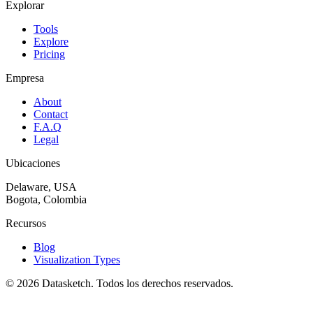
Explorar
Tools
Explore
Pricing
Empresa
About
Contact
F.A.Q
Legal
Ubicaciones
Delaware, USA
Bogota, Colombia
Recursos
Blog
Visualization Types
©
2026
Datasketch.
Todos los derechos reservados
.