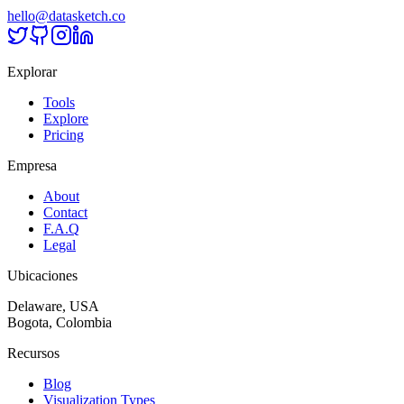
hello@datasketch.co
Explorar
Tools
Explore
Pricing
Empresa
About
Contact
F.A.Q
Legal
Ubicaciones
Delaware, USA
Bogota, Colombia
Recursos
Blog
Visualization Types