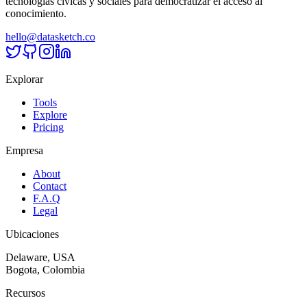
tecnologías cívicas y sociales para democratizar el acceso al
conocimiento.
hello@datasketch.co
Explorar
Tools
Explore
Pricing
Empresa
About
Contact
F.A.Q
Legal
Ubicaciones
Delaware, USA
Bogota, Colombia
Recursos