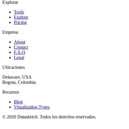
Explorar
Tools
Explore
Pricing
Empresa
About
Contact
F.A.Q
Legal
Ubicaciones
Delaware, USA
Bogota, Colombia
Recursos
Blog
Visualization Types
©
2026
Datasketch.
Todos los derechos reservados
.