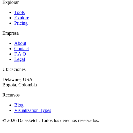
Explorar
Tools
Explore
Pricing
Empresa
About
Contact
F.A.Q
Legal
Ubicaciones
Delaware, USA
Bogota, Colombia
Recursos
Blog
Visualization Types
©
2026
Datasketch.
Todos los derechos reservados
.