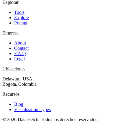
Explorar
Tools
Explore
Pricing
Empresa
About
Contact
F.A.Q
Legal
Ubicaciones
Delaware, USA
Bogota, Colombia
Recursos
Blog
Visualization Types
©
2026
Datasketch.
Todos los derechos reservados
.