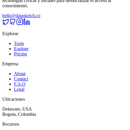
tecnologías cívicas y sociales para democratizar el acceso al
conocimiento.
hello@datasketch.co
Explorar
Tools
Explore
Pricing
Empresa
About
Contact
F.A.Q
Legal
Ubicaciones
Delaware, USA
Bogota, Colombia
Recursos