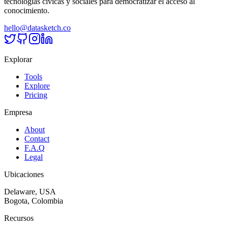
tecnologías cívicas y sociales para democratizar el acceso al
conocimiento.
hello@datasketch.co
Explorar
Tools
Explore
Pricing
Empresa
About
Contact
F.A.Q
Legal
Ubicaciones
Delaware, USA
Bogota, Colombia
Recursos