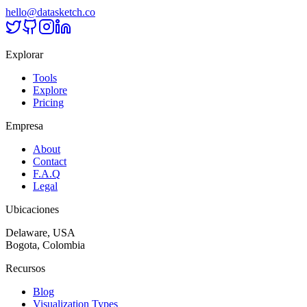
hello@datasketch.co
Explorar
Tools
Explore
Pricing
Empresa
About
Contact
F.A.Q
Legal
Ubicaciones
Delaware, USA
Bogota, Colombia
Recursos
Blog
Visualization Types