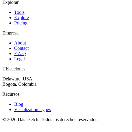
Explorar
Tools
Explore
Pricing
Empresa
About
Contact
F.A.Q
Legal
Ubicaciones
Delaware, USA
Bogota, Colombia
Recursos
Blog
Visualization Types
©
2026
Datasketch.
Todos los derechos reservados
.