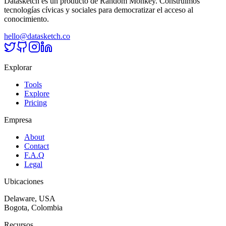
Datasketch es un producto de Random Monkey. Construimos
tecnologías cívicas y sociales para democratizar el acceso al
conocimiento.
hello@datasketch.co
Explorar
Tools
Explore
Pricing
Empresa
About
Contact
F.A.Q
Legal
Ubicaciones
Delaware, USA
Bogota, Colombia
Recursos