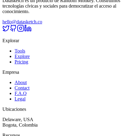
Datasketch es un producto de Random Monkey. Construimos
tecnologías cívicas y sociales para democratizar el acceso al
conocimiento.
hello@datasketch.co
Explorar
Tools
Explore
Pricing
Empresa
About
Contact
F.A.Q
Legal
Ubicaciones
Delaware, USA
Bogota, Colombia
Recursos