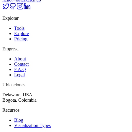
Explorar
Tools
Explore
Pricing
Empresa
About
Contact
F.A.Q
Legal
Ubicaciones
Delaware, USA
Bogota, Colombia
Recursos
Blog
Visualization Types