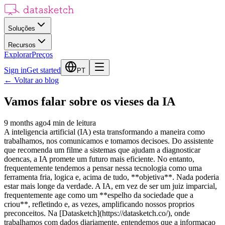
Soluções
Recursos
Explorar
Preços
Sign in
Get started
PT
←
Voltar ao blog
Vamos falar sobre os vieses da IA
9 months ago
4
min de leitura
A inteligencia artificial (IA) esta transformando a maneira como
trabalhamos, nos comunicamos e tomamos decisoes. Do assistente
que recomenda um filme a sistemas que ajudam a diagnosticar
doencas, a IA promete um futuro mais eficiente. No entanto,
frequentemente tendemos a pensar nessa tecnologia como uma
ferramenta fria, logica e, acima de tudo, **objetiva**. Nada poderia
estar mais longe da verdade. A IA, em vez de ser um juiz imparcial,
frequentemente age como um **espelho da sociedade que a
criou**, refletindo e, as vezes, amplificando nossos proprios
preconceitos. Na [Datasketch](https://datasketch.co/), onde
trabalhamos com dados diariamente, entendemos que a informacao