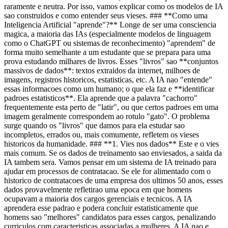
raramente e neutra. Por isso, vamos explicar como os modelos de IA
sao construidos e como entender seus vieses. ### **Como uma
Inteligencia Artificial "aprende"?** Longe de ser uma consciencia
magica, a maioria das IAs (especialmente modelos de linguagem
como o ChatGPT ou sistemas de reconhecimento) "aprendem" de
forma muito semelhante a um estudante que se prepara para uma
prova estudando milhares de livros. Esses "livros" sao **conjuntos
massivos de dados**: textos extraidos da internet, milhoes de
imagens, registros historicos, estatisticas, etc. A IA nao "entende"
essas informacoes como um humano; o que ela faz e **identificar
padroes estatisticos**. Ela aprende que a palavra "cachorro"
frequentemente esta perto de "latir", ou que certos padroes em uma
imagem geralmente correspondem ao rotulo "gato". O problema
surge quando os "livros" que damos para ela estudar sao
incompletos, errados ou, mais comumente, refletem os vieses
historicos da humanidade. ### **1. Vies nos dados** Este e o vies
mais comum. Se os dados de treinamento sao enviesados, a saida da
IA tambem sera. Vamos pensar em um sistema de IA treinado para
ajudar em processos de contratacao. Se ele for alimentado com o
historico de contratacoes de uma empresa dos ultimos 50 anos, esses
dados provavelmente refletirao uma epoca em que homens
ocupavam a maioria dos cargos gerenciais e tecnicos. A IA
aprendera esse padrao e podera concluir estatisticamente que
homens sao "melhores" candidatos para esses cargos, penalizando
curriculos com caracteristicas associadas a mulheres. A IA nao e