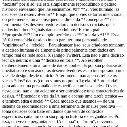
"sexista" por si so; ela esta simplesmente reproduzindo o padrao
historico enviesado que lhe ensinamos. ### **2. Vies humano: as
decisoes do desenvolvedor** E aqui que o vies se torna intencional,
ou pelo menos, uma consequencia direta da **concepcao** da
ferramenta. Os desenvolvedores tomam decisoes cruciais: quais
dados incluimos? Quais dados excluimos? E com qual
**proposito**? Um exemplo perfeito e o **Grok da xAI**. Essa
IA foi concebida desde o inicio para ter uma personalidade
"espirituosa" e "rebelde". Para alcançar isso, seus criadores tomaram
a decisao humana de alimenta-la principalmente com dados em
tempo real da rede social X (antigo Twitter). Esta nao e uma decisao
tecnica neutra; e uma **decisao editorial**. Ao escolher
deliberadamente uma fonte de dados conhecida por sua polarizacao,
imediatismo e sarcasmo, os desenvolvedores estao incorporando um
vies de design desde o inicio. A ferramenta nao apenas reflete os
vieses *dos* dados (como vimos no ponto 1); ela foi *projetada*
para adotar uma personalidade especifica com base neles. O vies,
neste caso, nao e um acidente a ser corrigido; e uma caracteristica de
design. **Entender o vies da IA nao e apenas uma tarefa tecnica —
e tambem etica e social.** Cada modelo que usamos — de um
sistema de recomendacao a uma ferramenta de analise preditiva —
toma decisoes com base em dados que vem de contextos
especificos, cada um com sua propria historia e desigualdades. Por
isso, em vez de perguntar se a IA e "boa" ou "ruim", devemos
perguntar quem a construiu, com quais dados e para quem ela foi