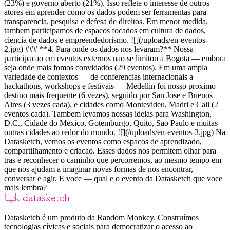
(23%) e governo aberto (21%). Isso reflete o interesse de outros
atores em aprender como os dados podem ser ferramentas para
transparencia, pesquisa e defesa de direitos. Em menor medida,
tambem participamos de espacos focados em cultura de dados,
ciencia de dados e empreendedorismo. ![](/uploads/en-eventos-
2.jpg) ### **4. Para onde os dados nos levaram?** Nossa
participacao em eventos externos nao se limitou a Bogota — embora
seja onde mais fomos convidados (29 eventos). Em uma ampla
variedade de contextos — de conferencias internacionais a
hackathons, workshops e festivais — Medellin foi nosso proximo
destino mais frequente (6 vezes), seguido por San Jose e Buenos
Aires (3 vezes cada), e cidades como Montevideu, Madri e Cali (2
eventos cada). Tambem levamos nossas ideias para Washington,
D.C., Cidade do Mexico, Gotemburgo, Quito, Sao Paulo e muitas
outras cidades ao redor do mundo. ![](/uploads/en-eventos-3.jpg) Na
Datasketch, vemos os eventos como espacos de aprendizado,
compartilhamento e criacao. Esses dados nos permitem olhar para
tras e reconhecer o caminho que percorremos, ao mesmo tempo em
que nos ajudam a imaginar novas formas de nos encontrar,
conversar e agir. E voce — qual e o evento da Datasketch que voce
mais lembra?
Datasketch é um produto da Random Monkey. Construímos
tecnologias cívicas e sociais para democratizar o acesso ao