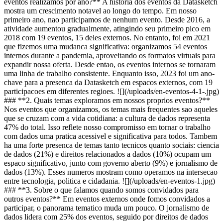
eventos realizamos por ano?** A historia dos eventos da Datasketch
mostra um crescimento notavel ao longo do tempo. Em nosso
primeiro ano, nao participamos de nenhum evento. Desde 2016, a
atividade aumentou gradualmente, atingindo seu primeiro pico em
2018 com 19 eventos, 15 deles externos. No entanto, foi em 2021
que fizemos uma mudanca significativa: organizamos 54 eventos
internos durante a pandemia, aproveitando os formatos virtuais para
expandir nossa oferta. Desde entao, os eventos internos se tornaram
uma linha de trabalho consistente. Enquanto isso, 2023 foi um ano-
chave para a presenca da Datasketch em espacos externos, com 19
participacoes em diferentes regioes. ![](/uploads/en-eventos-4-1-.jpg)
### **2. Quais temas exploramos em nossos proprios eventos?**
Nos eventos que organizamos, os temas mais frequentes sao aqueles
que se cruzam com a vida cotidiana: a cultura de dados representa
47% do total. Isso reflete nosso compromisso em tornar o trabalho
com dados uma pratica acessivel e significativa para todos. Tambem
ha uma forte presenca de temas tanto tecnicos quanto sociais: ciencia
de dados (21%) e direitos relacionados a dados (10%) ocupam um
espaco significativo, junto com governo aberto (9%) e jornalismo de
dados (13%). Esses numeros mostram como operamos na intersecao
entre tecnologia, politica e cidadania. ![](/uploads/en-eventos-1.jpg)
### **3. Sobre o que falamos quando somos convidados para
outros eventos?** Em eventos externos onde fomos convidados a
participar, o panorama tematico muda um pouco. O jornalismo de
dados lidera com 25% dos eventos, seguido por direitos de dados