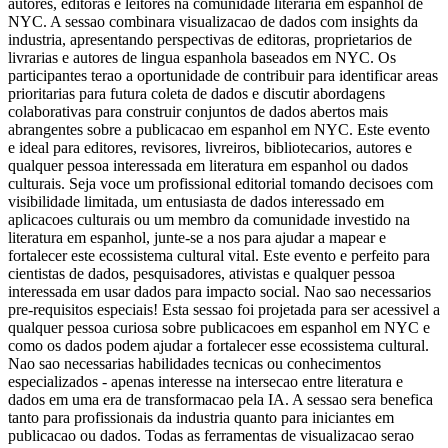
autores, editoras e leitores na comunidade literaria em espanhol de
NYC. A sessao combinara visualizacao de dados com insights da
industria, apresentando perspectivas de editoras, proprietarios de
livrarias e autores de lingua espanhola baseados em NYC. Os
participantes terao a oportunidade de contribuir para identificar areas
prioritarias para futura coleta de dados e discutir abordagens
colaborativas para construir conjuntos de dados abertos mais
abrangentes sobre a publicacao em espanhol em NYC. Este evento
e ideal para editores, revisores, livreiros, bibliotecarios, autores e
qualquer pessoa interessada em literatura em espanhol ou dados
culturais. Seja voce um profissional editorial tomando decisoes com
visibilidade limitada, um entusiasta de dados interessado em
aplicacoes culturais ou um membro da comunidade investido na
literatura em espanhol, junte-se a nos para ajudar a mapear e
fortalecer este ecossistema cultural vital. Este evento e perfeito para
cientistas de dados, pesquisadores, ativistas e qualquer pessoa
interessada em usar dados para impacto social. Nao sao necessarios
pre-requisitos especiais! Esta sessao foi projetada para ser acessivel a
qualquer pessoa curiosa sobre publicacoes em espanhol em NYC e
como os dados podem ajudar a fortalecer esse ecossistema cultural.
Nao sao necessarias habilidades tecnicas ou conhecimentos
especializados - apenas interesse na intersecao entre literatura e
dados em uma era de transformacao pela IA. A sessao sera benefica
tanto para profissionais da industria quanto para iniciantes em
publicacao ou dados. Todas as ferramentas de visualizacao serao