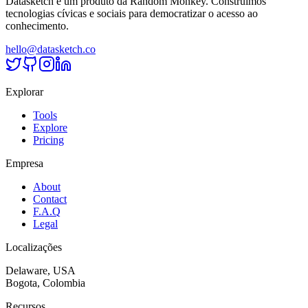
Datasketch é um produto da Random Monkey. Construímos
tecnologias cívicas e sociais para democratizar o acesso ao
conhecimento.
hello@datasketch.co
Explorar
Tools
Explore
Pricing
Empresa
About
Contact
F.A.Q
Legal
Localizações
Delaware, USA
Bogota, Colombia
Recursos