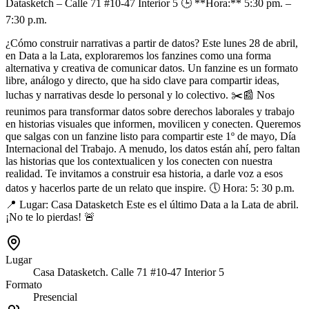
Datasketch – Calle 71 #10-47 Interior 5 🕒 **Hora:** 5:30 pm. –
7:30 p.m.
¿Cómo construir narrativas a partir de datos? Este lunes 28 de abril,
en Data a la Lata, exploraremos los fanzines como una forma
alternativa y creativa de comunicar datos. Un fanzine es un formato
libre, análogo y directo, que ha sido clave para compartir ideas,
luchas y narrativas desde lo personal y lo colectivo. ✂️📰 Nos
reunimos para transformar datos sobre derechos laborales y trabajo
en historias visuales que informen, movilicen y conecten. Queremos
que salgas con un fanzine listo para compartir este 1º de mayo, Día
Internacional del Trabajo. A menudo, los datos están ahí, pero faltan
las historias que los contextualicen y los conecten con nuestra
realidad. Te invitamos a construir esa historia, a darle voz a esos
datos y hacerlos parte de un relato que inspire. 🕔 Hora: 5: 30 p.m.
📍 Lugar: Casa Datasketch Este es el último Data a la Lata de abril.
¡No te lo pierdas! 🚨
Lugar
Casa Datasketch. Calle 71 #10-47 Interior 5
Formato
Presencial