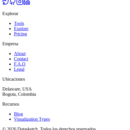
Explorar
Tools
Explore
Pricing
Empresa
About
Contact
F.A.Q
Legal
Ubicaciones
Delaware, USA
Bogota, Colombia
Recursos
Blog
Visualization Types
©
2026
Datasketch.
Todos los derechos reservados
.