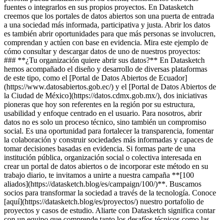
fuentes o integrarlos en sus propios proyectos. En Datasketch
creemos que los portales de datos abiertos son una puerta de entrada
a una sociedad más informada, participativa y justa. Abrir los datos
es también abrir oportunidades para que más personas se involucren,
comprendan y actúen con base en evidencia. Mira este ejemplo de
cómo consultar y descargar datos de uno de nuestros proyectos:
### **¿Tu organización quiere abrir sus datos?** En Datasketch
hemos acompañado el diseño y desarrollo de diversas plataformas
de este tipo, como el [Portal de Datos Abiertos de Ecuador]
(https://www.datosabiertos.gob.ec/) y el [Portal de Datos Abiertos de
la Ciudad de México](https://datos.cdmx.gob.mx/), dos iniciativas
pioneras que hoy son referentes en la región por su estructura,
usabilidad y enfoque centrado en el usuario. Para nosotros, abrir
datos no es solo un proceso técnico, sino también un compromiso
social. Es una oportunidad para fortalecer la transparencia, fomentar
la colaboración y construir sociedades más informadas y capaces de
tomar decisiones basadas en evidencia. Si formas parte de una
institución pública, organización social o colectiva interesada en
crear un portal de datos abiertos o de incorporar este método en su
trabajo diario, te invitamos a unirte a nuestra campaña **[100
aliados](https://datasketch.blog/es/campaign/100/)**. Buscamos
socios para transformar la sociedad a través de la tecnología. Conoce
[aquí](https://datasketch.blog/es/proyectos/) nuestro portafolio de
proyectos y casos de estudio. Aliarte con Datasketch significa contar
con un equipo que comprende tanto los desafíos técnicos como las