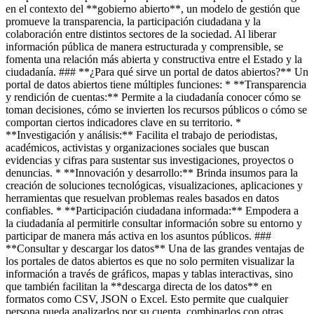
en el contexto del **gobierno abierto**, un modelo de gestión que
promueve la transparencia, la participación ciudadana y la
colaboración entre distintos sectores de la sociedad. Al liberar
información pública de manera estructurada y comprensible, se
fomenta una relación más abierta y constructiva entre el Estado y la
ciudadanía. ### **¿Para qué sirve un portal de datos abiertos?** Un
portal de datos abiertos tiene múltiples funciones: * **Transparencia
y rendición de cuentas:** Permite a la ciudadanía conocer cómo se
toman decisiones, cómo se invierten los recursos públicos o cómo se
comportan ciertos indicadores clave en su territorio. *
**Investigación y análisis:** Facilita el trabajo de periodistas,
académicos, activistas y organizaciones sociales que buscan
evidencias y cifras para sustentar sus investigaciones, proyectos o
denuncias. * **Innovación y desarrollo:** Brinda insumos para la
creación de soluciones tecnológicas, visualizaciones, aplicaciones y
herramientas que resuelvan problemas reales basados en datos
confiables. * **Participación ciudadana informada:** Empodera a
la ciudadanía al permitirle consultar información sobre su entorno y
participar de manera más activa en los asuntos públicos. ###
**Consultar y descargar los datos** Una de las grandes ventajas de
los portales de datos abiertos es que no solo permiten visualizar la
información a través de gráficos, mapas y tablas interactivas, sino
que también facilitan la **descarga directa de los datos** en
formatos como CSV, JSON o Excel. Esto permite que cualquier
persona pueda analizarlos por su cuenta, combinarlos con otras