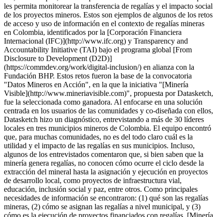
les permita monitorear la transferencia de regalías y el impacto social
de los proyectos mineros. Estos son ejemplos de algunos de los retos
de acceso y uso de información en el contexto de regalías mineras
en Colombia, identificados por la [Corporación Financiera
Internacional (IFC)](http://www.ifc.org) y Transparency and
Accountability Initiative (TAI) bajo el programa global [From
Disclosure to Development (D2D)]
(https://commdev.org/work/digital-inclusion/) en alianza con la
Fundación BHP. Estos retos fueron la base de la convocatoria
"Datos Mineros en Acción", en la que la iniciativa "[Minería
Visible](http://www.mineriavisible.com)", propuesta por Datasketch,
fue la seleccionada como ganadora. Al enfocarse en una solución
centrada en los usuarios de las comunidades y co-diseñada con ellos,
Datasketch hizo un diagnóstico, entrevistando a más de 30 líderes
locales en tres municipios mineros de Colombia. El equipo encontró
que, para muchas comunidades, no es del todo claro cuál es la
utilidad y el impacto de las regalías en sus municipios. Incluso,
algunos de los entrevistados comentaron que, si bien saben que la
minería genera regalías, no conocen cómo ocurre el ciclo desde la
extracción del mineral hasta la asignación y ejecución en proyectos
de desarrollo local, como proyectos de infraestructura vial,
educación, inclusión social y paz, entre otros. Como principales
necesidades de información se encontraron: (1) qué son las regalías
mineras, (2) cómo se asignan las regalías a nivel municipal, y (3)
cómo es la ejecución de proyectos financiados con regalías. [Minería