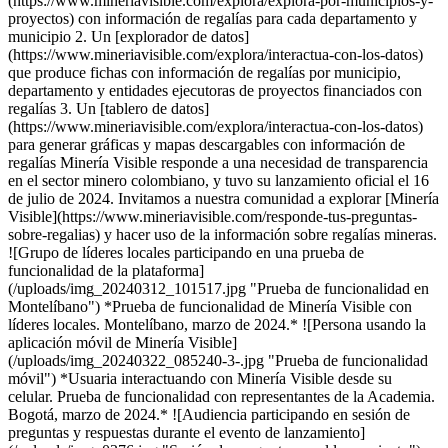
(https://www.mineriavisible.com/explora/explora-por-municipios-y-
proyectos) con información de regalías para cada departamento y
municipio 2. Un [explorador de datos]
(https://www.mineriavisible.com/explora/interactua-con-los-datos)
que produce fichas con información de regalías por municipio,
departamento y entidades ejecutoras de proyectos financiados con
regalías 3. Un [tablero de datos]
(https://www.mineriavisible.com/explora/interactua-con-los-datos)
para generar gráficas y mapas descargables con información de
regalías Minería Visible responde a una necesidad de transparencia
en el sector minero colombiano, y tuvo su lanzamiento oficial el 16
de julio de 2024. Invitamos a nuestra comunidad a explorar [Minería
Visible](https://www.mineriavisible.com/responde-tus-preguntas-
sobre-regalias) y hacer uso de la información sobre regalías mineras.
![Grupo de líderes locales participando en una prueba de
funcionalidad de la plataforma]
(/uploads/img_20240312_101517.jpg "Prueba de funcionalidad en
Montelíbano") *Prueba de funcionalidad de Minería Visible con
líderes locales. Montelíbano, marzo de 2024.* ![Persona usando la
aplicación móvil de Minería Visible]
(/uploads/img_20240322_085240-3-.jpg "Prueba de funcionalidad
móvil") *Usuaria interactuando con Minería Visible desde su
celular. Prueba de funcionalidad con representantes de la Academia.
Bogotá, marzo de 2024.* ![Audiencia participando en sesión de
preguntas y respuestas durante el evento de lanzamiento]