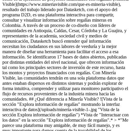
Visible](https://www.mineriavisible.com/que-es-mineria-visible),
resultado del trabajo liderado por Datasketch, con el apoyo del
programa D2D, es una plataforma interactiva para compartir,
consultar y visualizar información sobre regalías mineras en
Colombia. A través de un proceso de co-diseño con líderes de
comunidades en Antioquia, Caldas, Cesar, Córdoba y La Guajira, y
representantes de la academia, sociedad civil y medios de
comunicación, Datasketch buscó entender qué información
necesitan los ciudadanos en sus labores de veeduría y la mejor
manera de diseñar una herramienta para facilitar el acceso a esa
información. Se identificaron 17 bases de datos abiertos, publicadas
por distintas entidades del nivel nacional, que ofrecen información
tal como los principales sectores de inversión de este recurso, hasta
los montos y proyectos financiados con regalías. Con Minería
Visible, las comunidades tendrán en una sola plataforma datos que
antes estaban dispersos en distintos sistemas y podrán explorar de
forma intuitiva, comprender y utilizar para monitoreo participativo el
flujo de recursos provenientes de la industria minera hacia las
comunidades. ## ¿Qué diferencia a Minería Visible? ![Vista de la
sección "Explora información de regalías" mostrando la interfaz
interactiva de datos](/uploads/minería-visible-1-.jpg "Vista de la
sección Explora información de regalías") *Vista de "Interactuar con
los datos" en la sección "Explora información de regalías".* > *"Me
parece una plataforma muy amigable, de muy fácil manejo, y es
muy importante para darnos cuenta de la trazabilidad de los