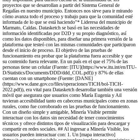
proyectos que se desarrollan a partir del Sistema General de
Regalías en nuestro municipio. Entonces nos sirve para ir mirando
cómo avanza todo el proceso y trabajo para que la comunidad esté
informada de lo que se está haciendo"* Lideresa del municipio de
Marmato, Caldas. Datasketch se basó en las necesidades de
información identificadas por D2D y su propio diagnóstico, así
como los datos disponibles, para diseñar una primera versión de la
plataforma que testeó con las mismas comunidades que participaron
desde el inicio de proceso. El objetivo de las pruebas de
funcionamiento era probar que la plataforma fuera accesible y que
su contenido fuera relevante. En un país en el que el 75% de las
personas tiene un celular (Fuente: [ITU](https://www.itu.int/en/ITU-
D/Statistics/Documents/DDD/ddd_COL.pdf)) y 87% de ellas
cuentan con un smartphone (Fuente: [DANE]
(https://www.dane.gov.co/files/operaciones/TICH/bol-TICH-
2022.pdf)), era vital para Datasketch desarrollar también una versión
móvil que asegurara que usuarios como María Eugenia y Ail
tuvieran accesibilidad tanto en cabeceras municipales como en zonas
rurales, como fue corroborado en las pruebas de funcionamiento.
Con un diseño simple y amigable, Minería Visible permite
interactuar con los datos sin necesidad de tener conocimientos
técnicos y ofrece distintos tipos de visualización para descargar y
compartir en redes sociales. ## Al ingresar a Minería Visible, los
usuarios pueden interactuar con: 1. Un [mapa interactivo]