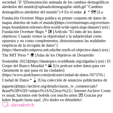
sociedad. 💡 ![Demostración animada de los cambios demográficos
alrededor del mundo](/uploads/demographic-shift.gif "Cambios
demográficos alrededor del mundo") # En el radar 📡 * 🗺️ [La
Fundación Overture Maps publica su primer conjunto de datos de
mapas abiertos de todo el mundo](https://overturemaps.org/overture-
maps-foundation-releases-first-world-wide-open-map-dataset/) (en) |
Fundación Overture Maps * 💽 [Artículo "El mito de los datos
objetivos: Cuando vemos la objetividad y la subjetividad como
opuestos y no como complementos, distorsionamos las realidades
empíricas de la recogida de datos"]
(https://thereader.mitpress.mit.edu/the-myth-of-objective-data/) (en) |
The MIT Press * 🌍 [Atlas de los Objetivos de Desarrollo
Sostenible 2023](https://datatopics.worldbank.org/sdgatlas/) (en) | El
Grupo del Banco Mundial * 🌇 [Un podcast sobre datos para ver
claramente lo que pasa en las ciudades]
(https://www.podchaser.com/podcasts/ciudad-de-datos-507376) |
Ciudad de Datos * 🪀 [Una colección de anuncios publicitarios de
juguetes](https://archive.org/details/classic_tv_commercials?
&and%5B%5D=subject%3A%22toys%22) | Internet Archive Como
es usual, hacemos este boletín con mucho amor. 💌 Gracias por
haber llegado hasta aquí. ¡No dudes en difundirlo!