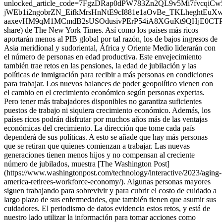
unlocked_article_code=7FgzDRap0dPW783Zn2QL9v5Mi7fvc
jWEb1i2ngobrZN_EifkMrsHnNtE9cI881e1aOvBe_TKLheghtEu
aaxevHM9qM1MCmdB2sUSOdusivPErP54iA8XGuKt9QHjE0CTP
share) de The New York Times. Así como los países más ricos
aportarán menos al PIB global por tal razón, los de bajos ingresos de
Asia meridional y sudoriental, África y Oriente Medio liderarán con
el número de personas en edad productiva. Este envejecimiento
también trae retos en las pensiones, la edad de jubilación y las
políticas de inmigración para recibir a más personas en condiciones
para trabajar. Los nuevos balances de poder geopolítico vienen con
el cambio en el crecimiento económico según personas expertas.
Pero tener más trabajadores disponibles no garantiza suficientes
puestos de trabajo ni siquiera crecimiento económico. Además, los
países ricos podrán disfrutar por muchos años más de las ventajas
económicas del crecimiento. La dirección que tome cada país
dependerá de sus políticas. A esto se añade que hay más personas
que se retiran que quienes comienzan a trabajar. Las nuevas
generaciones tienen menos hijos y no compensan al creciente
número de jubilados, muestra [The Washington Post]
(https://www.washingtonpost.com/technology/interactive/2023/aging-
america-retirees-workforce-economy/). Algunas personas mayores
siguen trabajando para sobrevivir y para cubrir el costo de cuidado a
largo plazo de sus enfermedades, que también tienen que asumir sus
cuidadores. El periodismo de datos evidencia estos retos, y está de
nuestro lado utilizar la información para tomar acciones como