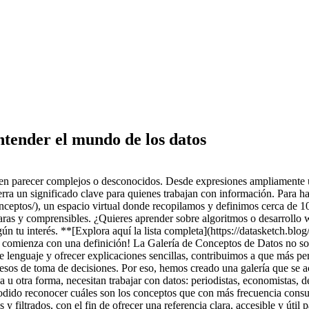
ntender el mundo de los datos
eden parecer complejos o desconocidos. Desde expresiones ampliamente 
rra un significado clave para quienes trabajan con información. Para h
onceptos/), un espacio virtual donde recopilamos y definimos cerca de 1
laras y comprensibles. ¿Quieres aprender sobre algoritmos o desarrollo 
gún tu interés. **[Explora aquí la lista completa](https://datasketch.blo
o comienza con una definición! La Galería de Conceptos de Datos no so
de lenguaje y ofrecer explicaciones sencillas, contribuimos a que más p
ocesos de toma de decisiones. Por eso, hemos creado una galería que se a
a u otra forma, necesitan trabajar con datos: periodistas, economistas, d
odido reconocer cuáles son los conceptos que con más frecuencia consu
filtrados, con el fin de ofrecer una referencia clara, accesible y útil 