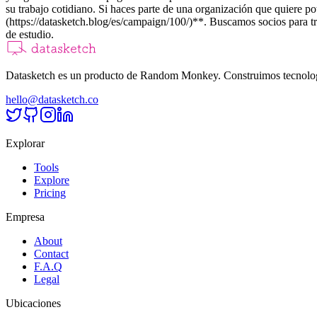
su trabajo cotidiano. Si haces parte de una organización que quiere po
(https://datasketch.blog/es/campaign/100/)**. Buscamos socios para tra
de estudio.
Datasketch es un producto de Random Monkey. Construimos tecnologías
hello@datasketch.co
Explorar
Tools
Explore
Pricing
Empresa
About
Contact
F.A.Q
Legal
Ubicaciones