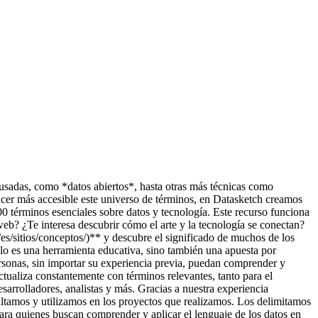
usadas, como *datos abiertos*, hasta otras más técnicas como
acer más accesible este universo de términos, en Datasketch creamos
00 términos esenciales sobre datos y tecnología. Este recurso funciona
web? ¿Te interesa descubrir cómo el arte y la tecnología se conectan?
g/es/sitios/conceptos/)** y descubre el significado de muchos de los
lo es una herramienta educativa, sino también una apuesta por
ersonas, sin importar su experiencia previa, puedan comprender y
ctualiza constantemente con términos relevantes, tanto para el
esarrolladores, analistas y más. Gracias a nuestra experiencia
ltamos y utilizamos en los proyectos que realizamos. Los delimitamos
para quienes buscan comprender y aplicar el lenguaje de los datos en