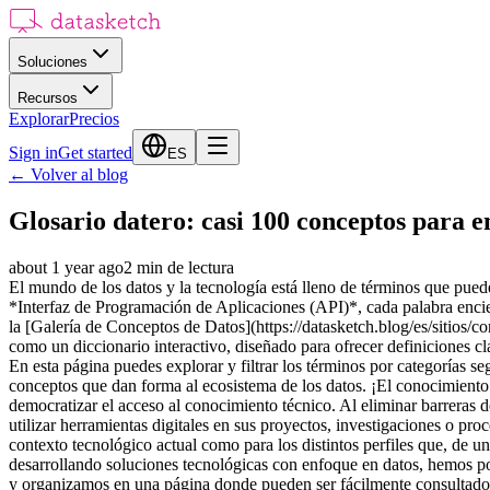
Soluciones
Recursos
Explorar
Precios
Sign in
Get started
ES
←
Volver al blog
Glosario datero: casi 100 conceptos para e
about 1 year ago
2
min de lectura
El mundo de los datos y la tecnología está lleno de términos que pu
*Interfaz de Programación de Aplicaciones (API)*, cada palabra encie
la [Galería de Conceptos de Datos](https://datasketch.blog/es/sitios/c
como un diccionario interactivo, diseñado para ofrecer definiciones c
En esta página puedes explorar y filtrar los términos por categorías se
conceptos que dan forma al ecosistema de los datos. ¡El conocimient
democratizar el acceso al conocimiento técnico. Al eliminar barreras 
utilizar herramientas digitales en sus proyectos, investigaciones o pr
contexto tecnológico actual como para los distintos perfiles que, de un
desarrollando soluciones tecnológicas con enfoque en datos, hemos p
y organizamos en una página donde pueden ser fácilmente consultados y 