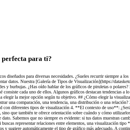
 perfecta para ti?
icos diseñados para diversas necesidades. ¿Sueles recurrir siempre a 
ar datos. Nuestra [Galería de Tipos de Visualización](https://datasketch
redes y burbujas. ¿Has oído hablar de los gráficos de piruletas o polares
é consiste cada uno de ellos. Algunos gráficos destacan tendencias a lo 
 a elegir la mejor opción según tu objetivo. ## ¿Cómo elegir la visuali
strar una comparación, una tendencia, una distribución o una relación? 
d con diferentes tipos de visualización 4. **El contexto de uso**: ¿Ser
ón, sino que también te ofrece orientación sobre cuándo y cómo utilizar
 dato. Sabemos que no siempre es evidente: si tus datos muestran cambios
i buscas representar relaciones entre elementos, una visualización tipo *
tos y sugiere automáticamente el tipo de gráfico más adecuado. A conti