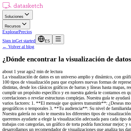
Soluciones
Recursos
Explorar
Precios
Sign in
Get started
ES
←
Volver al blog
¿Dónde encontrar la visualización de datos
about 1 year ago
2
min de lectura
La visualización de datos es un universo amplio y dinámico, con gráf
100 tipos de visualización para que explores nuevas formas de represent
distintas, desde los clásicos gráficos de barras y líneas hasta mapas, 
cumplir un propósito específico y en nuestra galería te contamos en qu
correlaciones o revelar estructuras complejas. Nuestra guía te ayudará
varios factores: 1. **El mensaje que quieres transmitir**: ¿Deseas mo
geográficos o temporales 3. **Tu audiencia**: Su nivel de familiarida
Nuestra galería no solo te muestra los diferentes tipos de visualizaci
queremos ayudarte a elegir la visualización adecuada para cada tipo de
trabajas con categorías, un gráfico de torta podría funcionar mejor; y s
desarrollamos un recomendador de visualizaciones que analiza tus da