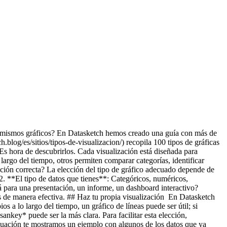
los mismos gráficos? En Datasketch hemos creado una guía con más de
.blog/es/sitios/tipos-de-visualizacion/) recopila 100 tipos de gráficas
? Es hora de descubrirlos. Cada visualización está diseñada para
largo del tiempo, otros permiten comparar categorías, identificar
zación correcta? La elección del tipo de gráfico adecuado depende de
2. **El tipo de datos que tienes**: Categóricos, numéricos,
á para una presentación, un informe, un dashboard interactivo?
los de manera efectiva. ## Haz tu propia visualización En Datasketch
 a lo largo del tiempo, un gráfico de líneas puede ser útil; si
sankey* puede ser la más clara. Para facilitar esta elección,
nuación te mostramos un ejemplo con algunos de los datos que ya