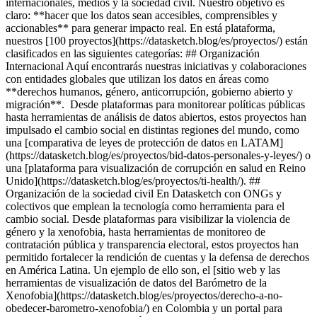
internacionales, medios y la sociedad civil. Nuestro objetivo es
claro: **hacer que los datos sean accesibles, comprensibles y
accionables** para generar impacto real. En está plataforma,
nuestros [100 proyectos](https://datasketch.blog/es/proyectos/) están
clasificados en las siguientes categorías: ## Organización
Internacional Aquí encontrarás nuestras iniciativas y colaboraciones
con entidades globales que utilizan los datos en áreas como
**derechos humanos, género, anticorrupción, gobierno abierto y
migración**. Desde plataformas para monitorear políticas públicas
hasta herramientas de análisis de datos abiertos, estos proyectos han
impulsado el cambio social en distintas regiones del mundo, como
una [comparativa de leyes de protección de datos en LATAM]
(https://datasketch.blog/es/proyectos/bid-datos-personales-y-leyes/) o
una [plataforma para visualización de corrupción en salud en Reino
Unido](https://datasketch.blog/es/proyectos/ti-health/). ##
Organización de la sociedad civil En Datasketch con ONGs y
colectivos que emplean la tecnología como herramienta para el
cambio social. Desde plataformas para visibilizar la violencia de
género y la xenofobia, hasta herramientas de monitoreo de
contratación pública y transparencia electoral, estos proyectos han
permitido fortalecer la rendición de cuentas y la defensa de derechos
en América Latina. Un ejemplo de ello son, el [sitio web y las
herramientas de visualización de datos del Barómetro de la
Xenofobia](https://datasketch.blog/es/proyectos/derecho-a-no-
obedecer-barometro-xenofobia/) en Colombia y un portal para