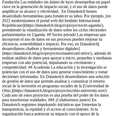
Fundación Las entidades sin ánimo de lucro desempeñan un papel
clave en la generación de impacto social, y el uso de datos puede
amplificar su alcance y efectividad. En Datasketch hemos
desarrollado herramientas para fortalecer su labor. Por ejemplo, [en
2022 modernizamos el portal web del Instituto Internacional
Republicano](https://datasketch.blog/es/proyectos/iri-uganda/),
permitiendo la visualización de datos sobre los ciclos electorales
parlamentarios en Uganda. ## Sector privado Las empresas que
incorporan el uso de datos en sus procesos pueden mejorar su
eficiencia, sostenibilidad e impacto. Por eso, en Datasketch[
desarrollamos chatbots y herramientas digitales]
(https://datasketch.blog/es/proyectos/mastercard-strive/), además de
realizar análisis de datos para apoyar a micro, pequeñas y medianas
empresas con alto potencial, impulsando su crecimiento y
competitividad. ## Academia La educación y la investigación se
potencian con el uso de datos para generar conocimiento y tomar
decisiones informadas. En Datasketch desarrollamos una solución
de gestión de datos que permite analizar y comunicar el retorno
social de la inversión en programas sociales de la [Universidad de
Ohio.](https://datasketch.blog/es/proyectos/ohio-university-sroi/)
Cada uno de estos proyectos es una prueba del poder de los datos
para transformar realidades. ### ¡Colaboremos juntos! En
Datasketch seguimos impulsando iniciativas que fomentan la
transparencia, la equidad y el acceso al conocimiento. Si tu
organización busca potenciar su impacto con el apoyo de la