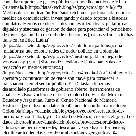
consultar reportes de gastos públicos en [medicamentos de VIH en
Guatemala.]((https://datasketch.blog/es/proyectos/itpc-vih/)) ##
Medios de comunicación En Datasketch nos apasiona colaborar con
medios de comunicación investigando y dando soporte a historias
con datos. Hemos creado visualizaciones interactivas, plataformas
digitales y sistemas de gestión de datos para potenciar el periodismo
de investigación. Un ejemplo de ello son los [mapas sobre las luchas
trans en América Latina]
(https://datasketch.blog/es/proyectos/sentiido-mapa-trans/), una
[plataforma que expone redes de poder político en Colombia]
(https://datasketch.blog/es/proyectos/cuestion-publica-juego-de-
votos-secop/) y un [Sistema de Gestión de Datos para salas de
redacción en medios europeos.]
(https://datasketch.blog/es/proyectos/stars4media-1/) ## Gobierno La
apertura y comunicación de datos son clave para fortalecer la
transparencia en el sector público. En Datasketch hemos
desarrollado plataformas de gobierno abierto, herramientas de
análisis y visualización de datos en Colombia, España, México,
Ecuador y Argentina. Junto al Centro Nacional de Memoria
Histórica, [visualizamos datos de 60 años de conflicto armado en
Colombia](https://datasketch.blog/es/proyectos/observatorio-de-
memoria-y-conflicto/), y en Ciudad de México, creamos el [portal de
datos abiertos](https://datasketch.blog/es/proyectos/portal-datos-
cdmx/), que permite acceder, descargar y visualizar información,
identificar tendencias y explorar ubicaciones geográficas. ##